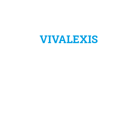
VIVALEXIS
VivaLexis è un progetto dell’azienda:
LIBERTAS ASSISTENZA VIRTUALE
IVANA ŠVEARA 24
34310 PLETERNICA
CROAZIA