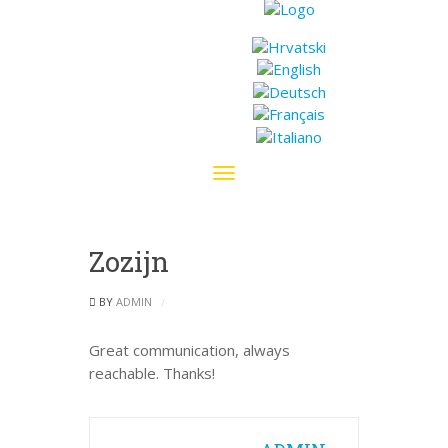
Toggle
navigation
Zozijn
BY
ADMIN
Great communication, always
reachable. Thanks!