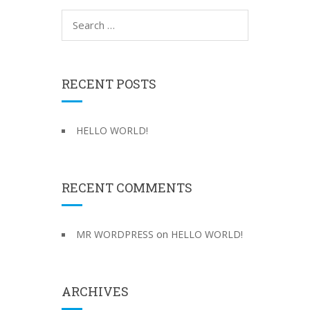
S
e
a
r
c
RECENT POSTS
h
f
o
HELLO WORLD!
r
:
RECENT COMMENTS
on
MR WORDPRESS
HELLO WORLD!
ARCHIVES