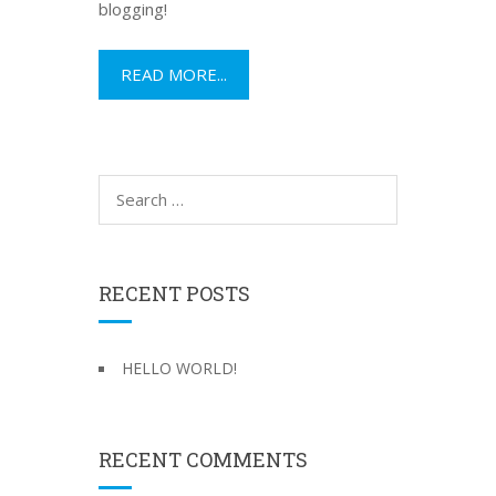
blogging!
READ MORE...
S
e
a
r
c
RECENT POSTS
h
f
o
HELLO WORLD!
r
:
RECENT COMMENTS